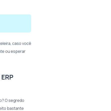
eleira, caso você
ente ou esperar
o ERP
to? O segredo
jeito bastante