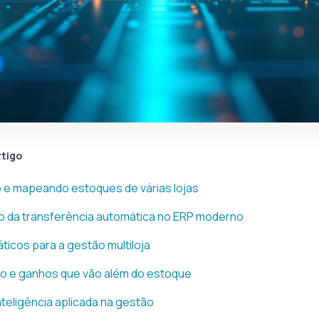
rtigo
 e mapeando estoques de várias lojas
o da transferência automática no ERP moderno
ticos para a gestão multiloja
o e ganhos que vão além do estoque
nteligência aplicada na gestão