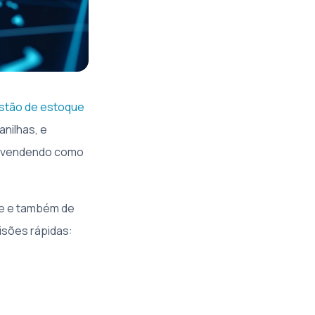
stão de estoque
nilhas, e
ou vendendo como
nte e também de
isões rápidas: