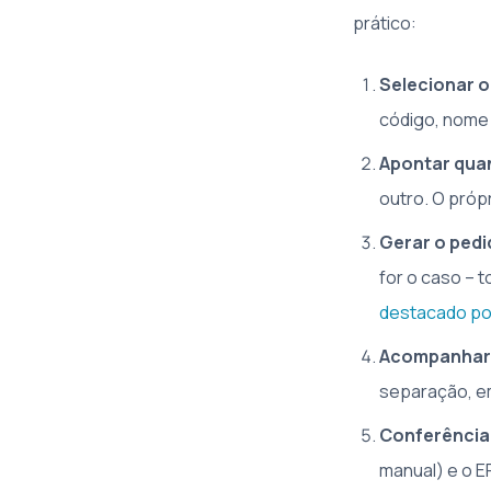
prático:
Selecionar o
código, nome o
Apontar qua
outro. O próp
Gerar o pedi
for o caso – 
destacado por
Acompanhar 
separação, em
Conferência
manual) e o E