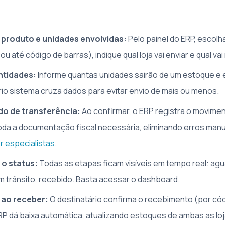
 produto e unidades envolvidas:
Pelo painel do ERP, escolh
u até código de barras), indique qual loja vai enviar e qual vai
ntidades:
Informe quantas unidades sairão de um estoque e 
rio sistema cruza dados para evitar envio de mais ou menos.
do de transferência:
Ao confirmar, o ERP registra o movime
toda a documentação fiscal necessária, eliminando erros man
 especialistas
.
o status:
Todas as etapas ficam visíveis em tempo real: ag
 trânsito, recebido. Basta acessar o dashboard.
 ao receber:
O destinatário confirma o recebimento (por cód
RP dá baixa automática, atualizando estoques de ambas as lo