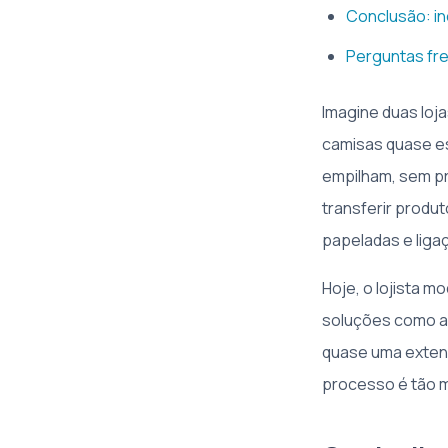
Conclusão: in
Perguntas fr
Imagine duas loj
camisas quase e
empilham, sem pr
transferir produt
papeladas e liga
Hoje, o lojista m
soluções como a 
quase uma extens
processo é tão m