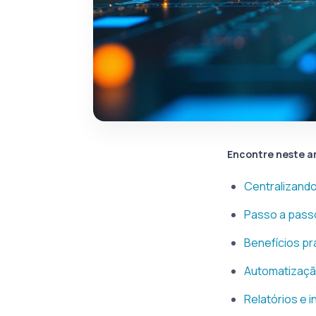
Encontre neste a
Centralizando
Passo a pass
Benefícios prá
Automatizaçã
Relatórios e i