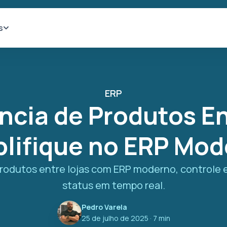
s
ERP
ncia de Produtos En
lifique no ERP Mo
 produtos entre lojas com ERP moderno, control
status em tempo real.
Pedro Varela
25 de julho de 2025
· 7 min