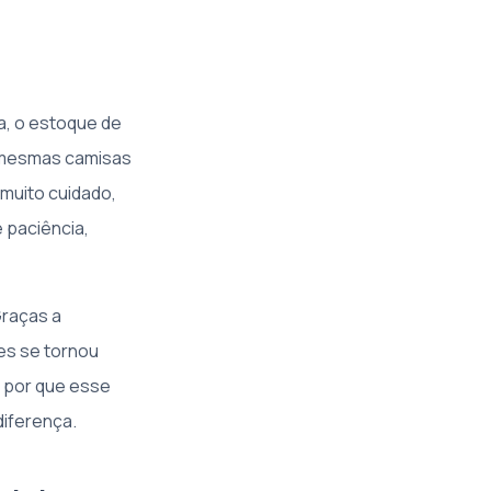
a, o estoque de
 mesmas camisas
muito cuidado,
e paciência,
Graças a
es se tornou
, por que esse
diferença.