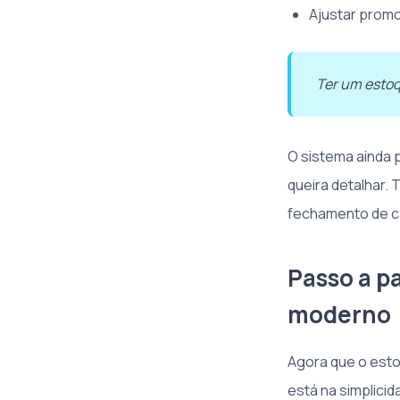
Ajustar prom
Ter um estoq
O sistema ainda 
queira detalhar. 
fechamento de c
Passo a p
moderno
Agora que o est
está na simplicid