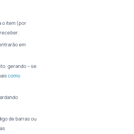
a o item (por
 receber.
entrarão em
nto, gerando – se
uais
como
uardando
igo de barras ou
jas