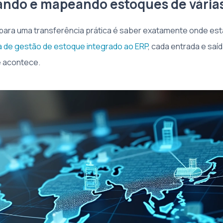
ando e mapeando estoques de várias
 para uma transferência prática é saber exatamente onde est
 de gestão de estoque integrado ao ERP
, cada entrada e saí
 acontece.