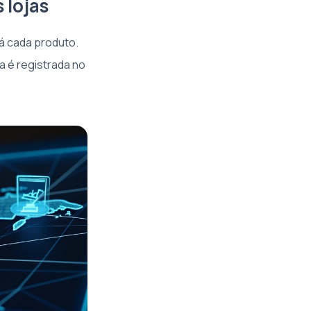
 lojas
á cada produto.
da é registrada no