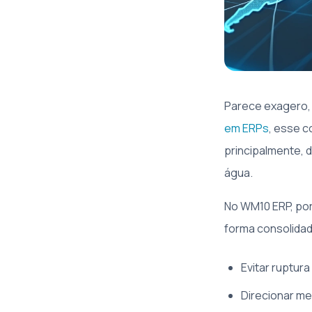
Parece exagero,
em ERPs
, esse c
principalmente, 
água.
No WM10 ERP, por
forma consolidad
Evitar ruptur
Direcionar me