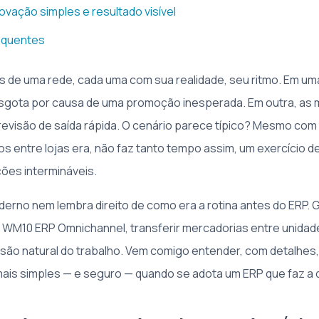
ovação simples e resultado visível
equentes
as de uma rede, cada uma com sua realidade, seu ritmo. Em um
sgota por causa de uma promoção inesperada. Em outra, as
evisão de saída rápida. O cenário parece típico? Mesmo com 
os entre lojas era, não faz tanto tempo assim, um exercício d
ções intermináveis.
oderno nem lembra direito de como era a rotina antes do ERP. 
WM10 ERP Omnichannel, transferir mercadorias entre unidad
ão natural do trabalho. Vem comigo entender, com detalhes
ais simples — e seguro — quando se adota um ERP que faz a 