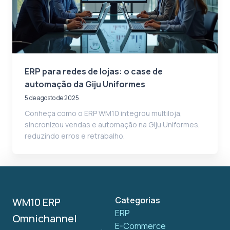
ERP para redes de lojas: o case de
automação da Giju Uniformes
5 de agosto de 2025
Conheça como o ERP WM10 integrou multiloja,
sincronizou vendas e automação na Giju Uniformes,
reduzindo erros e retrabalho.
Categorias
WM10 ERP
ERP
Omnichannel
E-Commerce