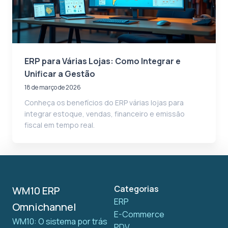
ERP para Várias Lojas: Como Integrar e
Unificar a Gestão
18 de março de 2026
Conheça os benefícios do ERP várias lojas para
integrar estoque, vendas, financeiro e emissão
fiscal em tempo real.
Categorias
WM10 ERP
ERP
Omnichannel
E-Commerce
WM10: O sistema por trás
PDV