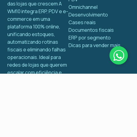
das lojas que crescem A
Omnichannel
WM10 integra ERP, PDV e e-
Desenvolvimento
commerce em uma
Cases reais
plataforma 100% online,
Documentos fiscais
unificando estoques,
ERP por segmento
automatizando rotinas
Dicas para vender mais
fiscais e eliminando falhas
operacionais. Ideal para
redes de lojas que querem
escalar com eficiência e
controle total em tempo
real. Simples, completo e
pronto para crescer com
você.
Fale com um especialista para transformar seus
desafios tecnológicos em soluções inteligentes.
Tenha uma reunião com quem realmente entende de
ERP no varejo físico e online!