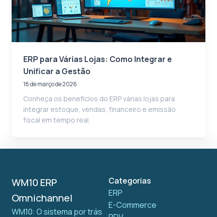
ERP para Várias Lojas: Como Integrar e
Unificar a Gestão
18 de março de 2026
Conheça os benefícios do ERP várias lojas para
integrar estoque, vendas, financeiro e emissão
fiscal em tempo real.
Categorias
WM10 ERP
ERP
Omnichannel
E-Commerce
WM10: O sistema por trás