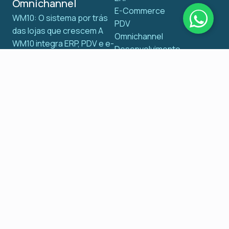
Omnichannel
E-Commerce
WM10: O sistema por trás
PDV
das lojas que crescem A
Omnichannel
WM10 integra ERP, PDV e e-
Desenvolvimento
commerce em uma
Cases reais
plataforma 100% online,
Documentos fiscais
unificando estoques,
ERP por segmento
automatizando rotinas
Dicas para vender mais
fiscais e eliminando falhas
operacionais. Ideal para
redes de lojas que querem
escalar com eficiência e
controle total em tempo
real. Simples, completo e
pronto para crescer com
você.
Fale com um especialista para transformar seus
desafios tecnológicos em soluções inteligentes.