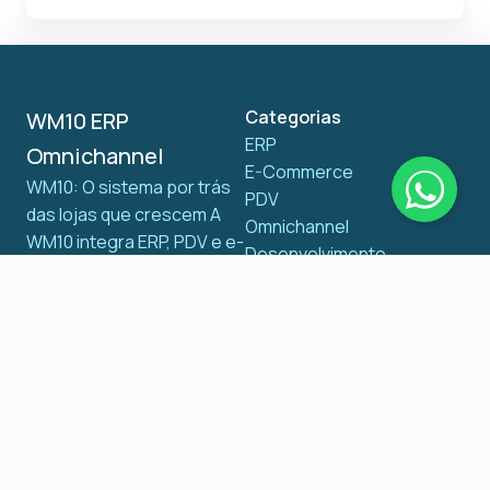
Categorias
WM10 ERP
ERP
Omnichannel
E-Commerce
WM10: O sistema por trás
PDV
das lojas que crescem A
Omnichannel
WM10 integra ERP, PDV e e-
Desenvolvimento
commerce em uma
Cases reais
plataforma 100% online,
Documentos fiscais
unificando estoques,
ERP por segmento
automatizando rotinas
Dicas para vender mais
fiscais e eliminando falhas
operacionais. Ideal para
redes de lojas que querem
escalar com eficiência e
controle total em tempo