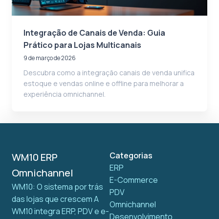
Integração de Canais de Venda: Guia
Prático para Lojas Multicanais
9 de março de 2026
Descubra como a integração canais de venda unifica
estoque e vendas online e offline para melhorar a
experiência omnichannel.
Categorias
WM10 ERP
ERP
Omnichannel
E-Commerce
WM10: O sistema por trás
PDV
das lojas que crescem A
Omnichannel
WM10 integra ERP, PDV e e-
Desenvolvimento